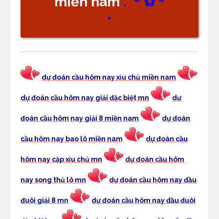
miền nam
.° º ✿ º
°
dự đoán cầu hôm nay xỉu chủ miền nam
dự đoán cầu hôm nay giải đặc biệt mn
dự
đoán cầu hôm nay giải 8 miền nam
dự đoán
cầu hôm nay bao lô miền nam
dự đoán cầu
hôm nay cặp xỉu chủ mn
dự đoán cầu hôm
nay song thủ lô mn
dự đoán cầu hôm nay đầu
đuôi giải 8 mn
dự đoán cầu hôm nay đầu đuôi