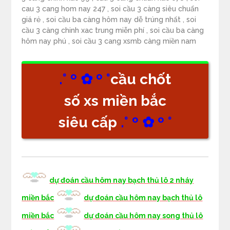
cau 3 cang hom nay 247 , soi cầu 3 càng siêu chuẩn
giá rẻ , soi cầu ba càng hôm nay dễ trúng nhất , soi
cầu 3 càng chinh xac trung miễn phí , soi cầu ba càng
hôm nay phú , soi cầu 3 cang xsmb càng miền nam
.° º ✿ º °
cầu chốt
số xs miền bắc
siêu cấp
.° º ✿ º °
dự đoán cầu hôm nay bạch thủ lô 2 nháy
miền bắc
dự đoán cầu hôm nay bạch thủ lô
miền bắc
dự đoán cầu hôm nay song thủ lô