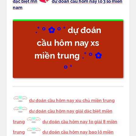
đặc biệt mn
dự đoán cầu hôm nay lô 3 số miền
nam
.° º ✿ º °
dự đoán
cầu hôm nay xs
miền trung
.° º ✿
º °
dự đoán cầu hôm nay xỉu chủ miền trung
dự đoán cầu hôm nay giải đặc biệt miền
trung
dự đoán cầu hôm nay to giải 8 miền
trung
dự đoán cầu hôm nay bao lô miền