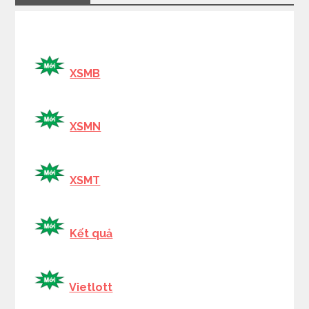
XSMB
XSMN
XSMT
Kết quả
Vietlott