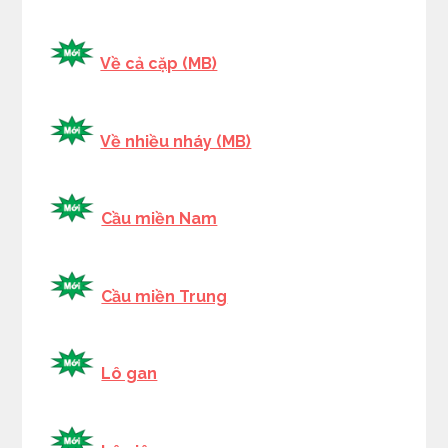
Về cả cặp (MB)
Về nhiều nháy (MB)
Cầu miền Nam
Cầu miền Trung
Lô gan