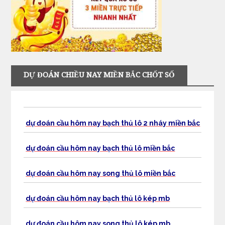
DỰ ĐOÁN CHIỀU NAY MIỀN BẮC CHỐT SỐ
dự đoán cầu hôm nay bạch thủ lô 2 nháy miền bắc
dự đoán cầu hôm nay bạch thủ lô miền bắc
dự đoán cầu hôm nay song thủ lô miền bắc
dự đoán cầu hôm nay bạch thủ lô kép mb
dự đoán cầu hôm nay song thủ lô kép mb