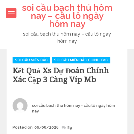
Skip
soi cầu bạch thủ hôm
to
nay – cầu lô ngày
content
hôm nay
soi cầu bạch thủ hôm nay – cầu lô ngày
hôm nay
Categories
SOI CẦU MIỀN BẮC
SOI CẦU MIỀN BẮC CHÍNH XÁC
Kết Quả Xs Dự Đoán Chính
Xác Cặp 3 Càng Víp Mb
Author
soi cầu bạch thủ hôm nay - cầu lô ngày hôm
nay
Posted
Posted on
06/08/2026
89
on