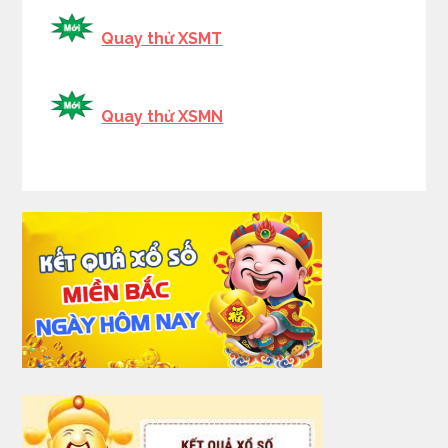
Quay thử XSMT
Quay thử XSMN