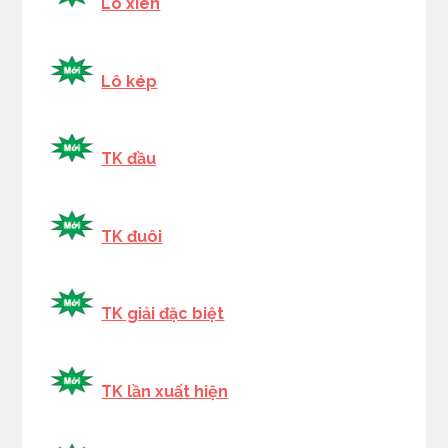
Lô xiên
Lô kép
TK đầu
TK đuôi
TK giải đặc biệt
TK lần xuất hiện