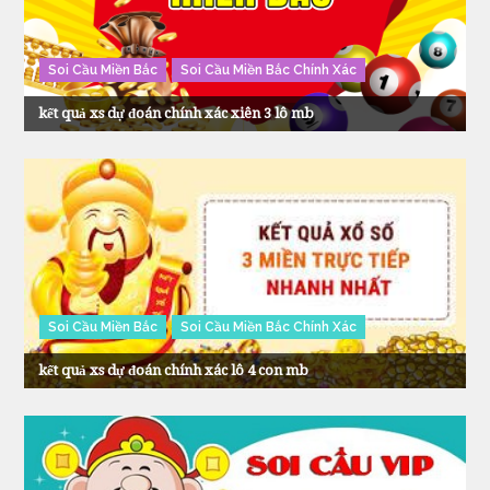
Soi Cầu Miền Bắc
Soi Cầu Miền Bắc Chính Xác
kết quả xs dự đoán chính xác xiên 3 lô mb
Soi Cầu Miền Bắc
Soi Cầu Miền Bắc Chính Xác
kết quả xs dự đoán chính xác lô 4 con mb