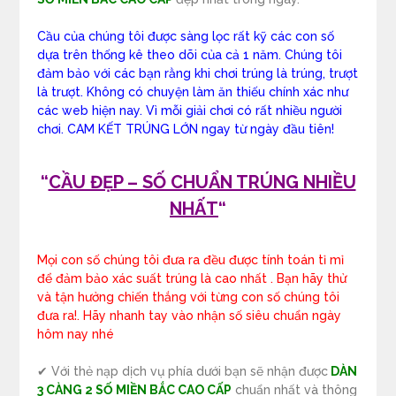
Cầu của chúng tôi được sàng lọc rất kỹ các con số
dựa trên thống kê theo dõi của cả 1 năm. Chúng tôi
đảm bảo với các bạn rằng khi chơi trúng là trúng, trượt
là trượt. Không có chuyện làm ăn thiếu chính xác như
các web hiện nay. Vì mỗi giải chơi có rất nhiều người
chơi. CAM KẾT TRÚNG LỚN ngay từ ngày đầu tiên!
“
CẦU ĐẸP – SỐ CHUẨN TRÚNG NHIỀU
NHẤT
“
Mọi con số chúng tôi đưa ra đều được tính toán tỉ mỉ
để đảm bảo xác suất trúng là cao nhất . Bạn hãy thử
và tận hưởng chiến thắng với từng con số chúng tôi
đưa ra!. Hãy nhanh tay vào nhận số siêu chuẩn ngày
hôm nay nhé
✔ Với thẻ nạp dịch vụ phía dưới bạn sẽ nhận được
DÀN
3 CÀNG 2 SỐ MIỀN BẮC CAO CẤP
chuẩn nhất và thông