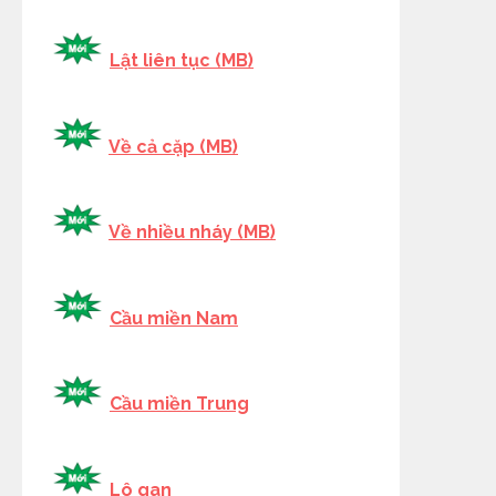
Lật liên tục (MB)
Về cả cặp (MB)
Về nhiều nháy (MB)
Cầu miền Nam
Cầu miền Trung
Lô gan