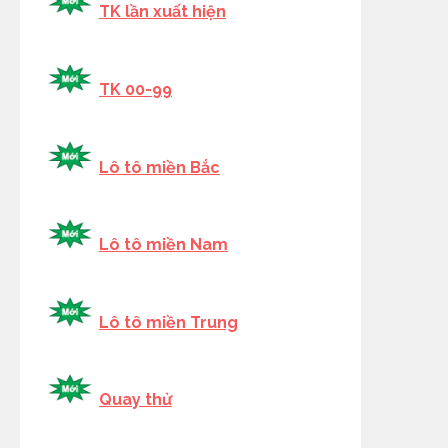
TK lần xuất hiện
TK 00-99
Lô tô miền Bắc
Lô tô miền Nam
Lô tô miền Trung
Quay thử