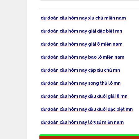
dự đoán cầu hôm nay xỉu chủ miền nam
dự đoán cầu hôm nay giải đặc biệt mn
dự đoán cầu hôm nay giải 8 miền nam
dự đoán cầu hôm nay bao lô miền nam
dự đoán cầu hôm nay cặp xỉu chủ mn
dự đoán cầu hôm nay song thủ lô mn
dự đoán cầu hôm nay đầu đuôi giải 8 mn
dự đoán cầu hôm nay đầu đuôi đặc biệt mn
dự đoán cầu hôm nay lô 3 số miền nam