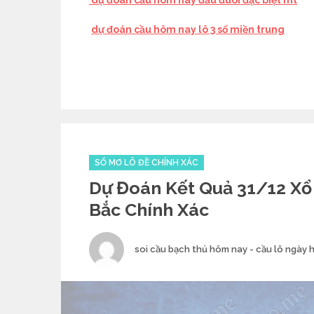
dự đoán cầu hôm nay đầu đuôi đặc biệt mt
dự đoán cầu hôm nay lô 3 số miền trung
Categories
SỔ MƠ LÔ ĐỀ CHÍNH XÁC
Dự Đoán Kết Quả 31/12 Xổ
Bắc Chính Xác
Author
soi cầu bạch thủ hôm nay - cầu lô ngày