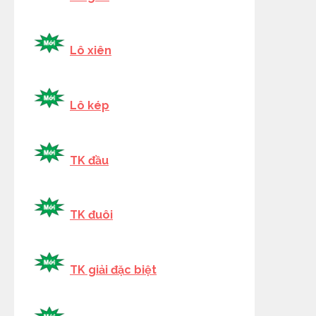
Lô xiên
Lô kép
TK đầu
TK đuôi
TK giải đặc biệt