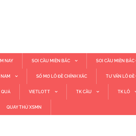
ÔM NAY
SOI CẦU MIỀN BẮC
SOI CẦU MIỀN BẮ
N NAM
SỔ MƠ LÔ ĐỀ CHÍNH XÁC
TƯ VẤN LÔ ĐỀ
 QUẢ
VIETLOTT
TK CẦU
TK LÔ
QUAY THỬ XSMN