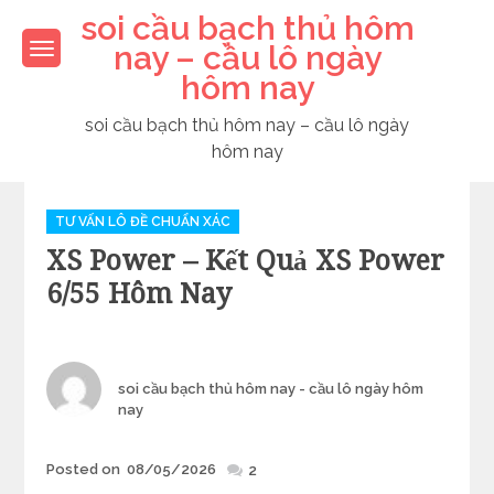
Skip
soi cầu bạch thủ hôm
to
nay – cầu lô ngày
content
hôm nay
soi cầu bạch thủ hôm nay – cầu lô ngày
hôm nay
Categories
TƯ VẤN LÔ ĐỀ CHUẨN XÁC
XS Power – Kết Quả XS Power
6/55 Hôm Nay
Author
soi cầu bạch thủ hôm nay - cầu lô ngày hôm
nay
Posted
Posted on
08/05/2026
2
on