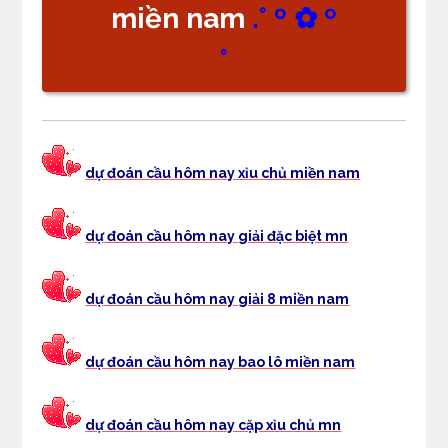
miền nam
.° º ✿ º
°
dự đoán cầu hôm nay xỉu chủ miền nam
dự đoán cầu hôm nay giải đặc biệt mn
dự đoán cầu hôm nay giải 8 miền nam
dự đoán cầu hôm nay bao lô miền nam
dự đoán cầu hôm nay cặp xỉu chủ mn