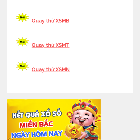
Quay thử XSMB
Quay thử XSMT
Quay thử XSMN