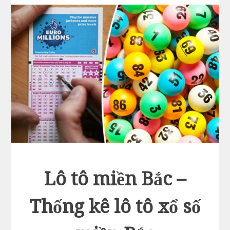
Lô tô miền Bắc –
Thống kê lô tô xổ số