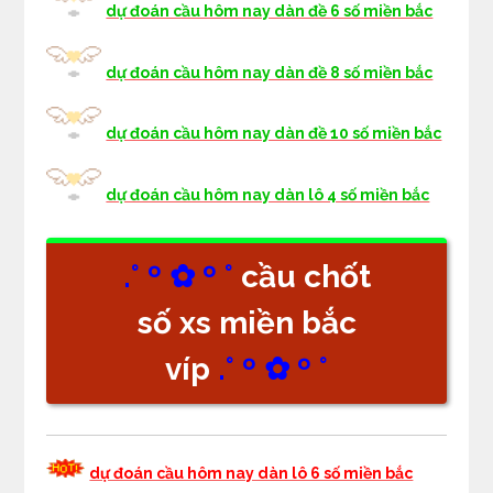
dự đoán cầu hôm nay dàn đề 6 số miền bắc
dự đoán cầu hôm nay dàn đề 8 số miền bắc
dự đoán cầu hôm nay dàn đề 10 số miền bắc
dự đoán cầu hôm nay dàn lô 4 số miền bắc
.° º ✿ º °
cầu chốt
số xs miền bắc
víp
.° º ✿ º °
dự đoán cầu hôm nay dàn lô 6 số miền bắc