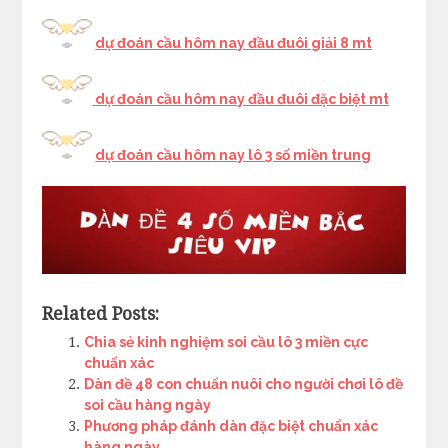
dự đoán cầu hôm nay đầu đuôi giải 8 mt
dự đoán cầu hôm nay đầu đuôi đặc biệt mt
dự đoán cầu hôm nay lô 3 số miền trung
Related Posts:
Chia sẻ kinh nghiệm soi cầu lô 3 miền cực
chuẩn xác
Dàn đề 48 con chuẩn nuôi cho người chơi lô đề
soi cầu hàng ngày
Phương pháp đánh dàn đặc biệt chuẩn xác
hàng ngày