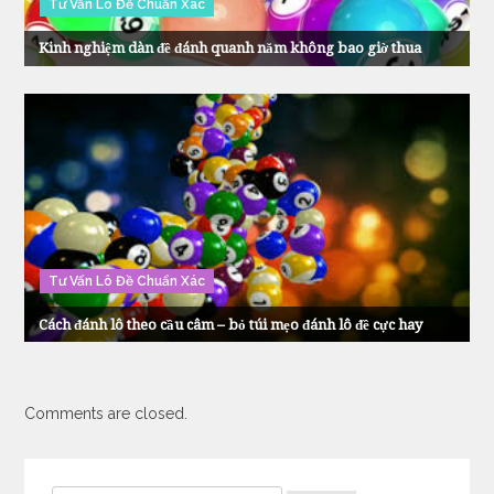
Tư Vấn Lô Đề Chuẩn Xác
Kinh nghiệm dàn đề đánh quanh năm không bao giờ thua
Tư Vấn Lô Đề Chuẩn Xác
Cách đánh lô theo cầu câm – bỏ túi mẹo đánh lô đề cực hay
Comments are closed.