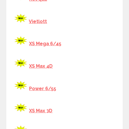
Vietlott
XS Mega 6/45
XS Max 4D
Power 6/55
XS Max 3D