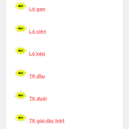
Lô gan
Lô xiên
Lô kép
TK đầu
TK đuôi
TK giải đặc biệt