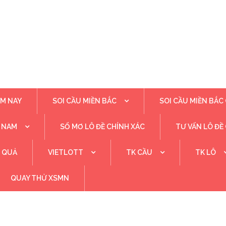
ÔM NAY
SOI CẦU MIỀN BẮC
SOI CẦU MIỀN BẮ
N NAM
SỔ MƠ LÔ ĐỀ CHÍNH XÁC
TƯ VẤN LÔ ĐỀ
 QUẢ
VIETLOTT
TK CẦU
TK LÔ
QUAY THỬ XSMN