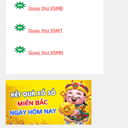
Quay thử XSMB
Quay thử XSMT
Quay thử XSMN