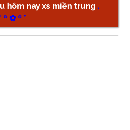
u hôm nay xs miền trung
.
° º ✿ º °