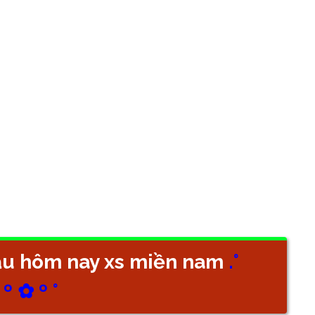
u hôm nay xs miền nam
.°
º ✿ º °