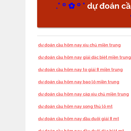
.° º ✿ º °
dự đoán cầ
dự đoán cầu hôm nay xỉu chủ miền trung
dự đoán cầu hôm nay giải đặc biệt miền trung
dự đoán cầu hôm nay to giải 8 miền trung
dự đoán cầu hôm nay bao lô miền trung
dự đoán cầu hôm nay cặp xỉu chủ miền trung
dự đoán cầu hôm nay song thủ lô mt
dự đoán cầu hôm nay đầu đuôi giải 8 mt