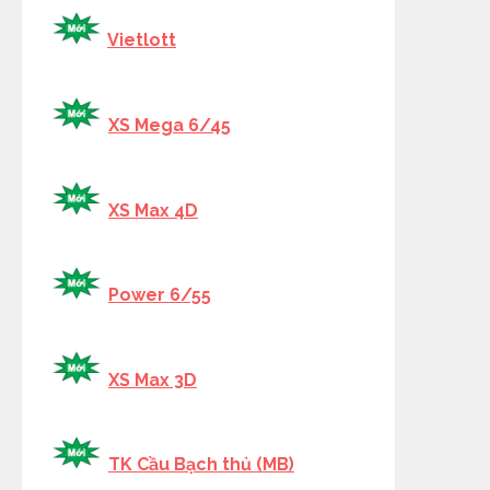
Vietlott
XS Mega 6/45
XS Max 4D
Power 6/55
XS Max 3D
TK Cầu Bạch thủ (MB)