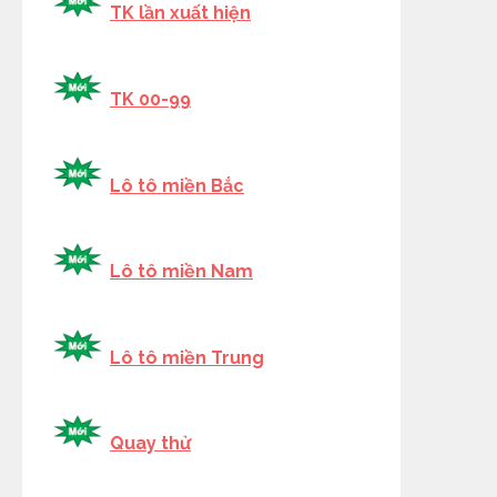
TK lần xuất hiện
TK 00-99
Lô tô miền Bắc
Lô tô miền Nam
Lô tô miền Trung
Quay thử