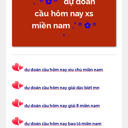
.° º ✿ º °
dự đoán
cầu hôm nay xs
miền nam
.° º ✿ º
°
dự đoán cầu hôm nay xỉu chủ miền nam
dự đoán cầu hôm nay giải đặc biệt mn
dự đoán cầu hôm nay giải 8 miền nam
dự đoán cầu hôm nay bao lô miền nam