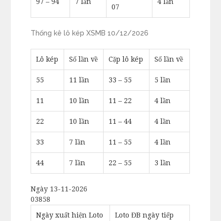
97 – 94
7 lần
4 lần
07
Thống kê lô kép XSMB 10/12/2026
Lô kép
Số lần về
Cặp lô kép
Số lần về
55
11 lần
33 – 55
5 lần
11
10 lần
11 – 22
4 lần
22
10 lần
11 – 44
4 lần
33
7 lần
11 – 55
4 lần
44
7 lần
22 – 55
3 lần
Ngày 13-11-2026
03858
Ngày xuất hiện Loto
Loto ĐB ngày tiếp