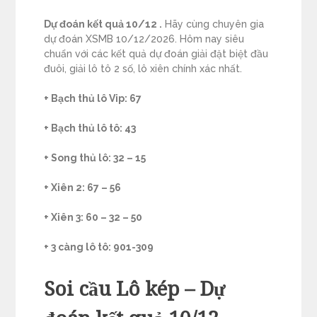
Dự đoán kết quả 10/12 .
Hãy cùng chuyên gia
dự đoán XSMB 10/12/2026. Hôm nay siêu
chuẩn với các kết quả dự đoán giải đặt biệt đầu
đuôi, giải lô tô 2 số, lô xiên chính xác nhất.
+ Bạch thủ lô Vip: 67
+ Bạch thủ lô tô: 43
+ Song thủ lô: 32 – 15
+ Xiên 2: 67 – 56
+ Xiên 3: 60 – 32 – 50
+ 3 càng lô tô: 901-309
Soi cầu Lô kép – Dự