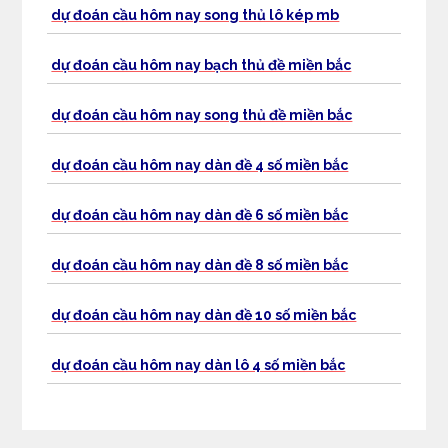
dự đoán cầu hôm nay song thủ lô kép mb
dự đoán cầu hôm nay bạch thủ đề miền bắc
dự đoán cầu hôm nay song thủ đề miền bắc
dự đoán cầu hôm nay dàn đề 4 số miền bắc
dự đoán cầu hôm nay dàn đề 6 số miền bắc
dự đoán cầu hôm nay dàn đề 8 số miền bắc
dự đoán cầu hôm nay dàn đề 10 số miền bắc
dự đoán cầu hôm nay dàn lô 4 số miền bắc