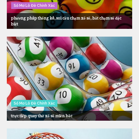
Sổ Mơ Lô Đề Chính Xác
phương pháp thống kê, soi cầu chạm xổ số, bắt chạm số đặc
biệt
Sổ Mơ Lô Đề Chính Xác
trực tiếp quay thử xổ số miền bắc