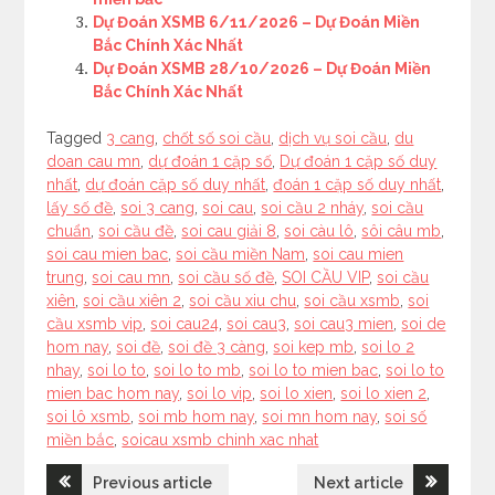
Dự Đoán XSMB 6/11/2026 – Dự Đoán Miền
Bắc Chính Xác Nhất
Dự Đoán XSMB 28/10/2026 – Dự Đoán Miền
Bắc Chính Xác Nhất
Tagged
Tagged
3 cang
,
chốt số soi cầu
,
dịch vụ soi cầu
,
du
doan cau mn
,
dự đoán 1 cặp số
,
Dự đoán 1 cặp số duy
nhất
,
dự đoán cặp số duy nhất
,
đoán 1 cặp số duy nhất
,
lấy số đề
,
soi 3 cang
,
soi cau
,
soi cầu 2 nháy
,
soi cầu
chuẩn
,
soi cầu đề
,
soi cau giải 8
,
soi càu lô
,
sôi câu mb
,
soi cau mien bac
,
soi cầu miền Nam
,
soi cau mien
trung
,
soi cau mn
,
soi cầu số đề
,
SOI CẦU VIP
,
soi cầu
xiên
,
soi cầu xiên 2
,
soi cầu xiu chu
,
soi cầu xsmb
,
soi
cầu xsmb vip
,
soi cau24
,
soi cau3
,
soi cau3 mien
,
soi de
hom nay
,
soi đề
,
soi đề 3 càng
,
soi kep mb
,
soi lo 2
nhay
,
soi lo to
,
soi lo to mb
,
soi lo to mien bac
,
soi lo to
mien bac hom nay
,
soi lo vip
,
soi lo xien
,
soi lo xien 2
,
soi lô xsmb
,
soi mb hom nay
,
soi mn hom nay
,
soi số
miền bắc
,
soicau xsmb chinh xac nhat
Điều
Previous article
Next article