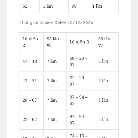
52
1 lần
98
1 lần
Thống kê lô xiên XSMB 10/12/2026
Lô xiên
Số lần
Số lần
Lô xiên 3
2
về
về
58 – 20 –
47 – 18
7 lần
5 lần
07
22 – 20 –
47 – 31
7 lần
5 lần
07
97 – 94 –
20 – 07
7 lần
5 lần
62
97 – 94 –
22 – 07
7 lần
5 lần
07
74 – 13 –