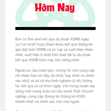
Bạn có thể xem kết quả dự đoán XSMB ngày
10/12/2026 hoặc tham khảo kết quả thống kê
giải đặt biệt XSMB và 10 cặp số xuất hiện nhiều
nhất, xuất hiện ít nhất bên dưới để tự dự đoán
kết quả XSMB hôm nay cho riêng mình.
Ngoài soi cầu miền bắc, chúng tôi còn cung cấp
rất nhiều tiện ích đầy đủ nhất, hay nhất và chính
xác nhất về xổ số như kinh nghiệm lô đề, thống
kê, kết quả xổ số theo ngày. Với mong muốn xây
dựng một trang web soi cầu xsmb thật chuyên
nghiệp, cung cấp thông tin thống kê KQXS
nhanh nhất và chính xác cho mọi người.