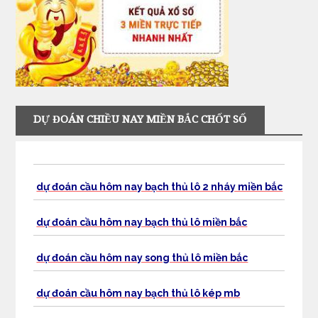
DỰ ĐOÁN CHIỀU NAY MIỀN BẮC CHỐT SỐ
dự đoán cầu hôm nay bạch thủ lô 2 nháy miền bắc
dự đoán cầu hôm nay bạch thủ lô miền bắc
dự đoán cầu hôm nay song thủ lô miền bắc
dự đoán cầu hôm nay bạch thủ lô kép mb