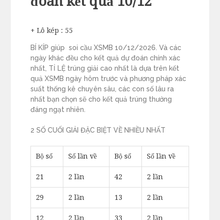
đoán kết quả 10/12
+ Lô kép : 55
BÍ KÍP giúp soi cầu XSMB 10/12/2026. Và các
ngày khác đều cho kết quả dự đoán chính xác
nhất, TỈ LỆ trúng giải cao nhất là dựa trên kết
quả XSMB ngày hôm trước và phương pháp xác
suất thống kê chuyên sâu, các con số lâu ra
nhất bạn chọn sẽ cho kết quả trúng thưởng
đáng ngạt nhiên.
2 SỐ CUỐI GIẢI ĐẶC BIỆT VỀ NHIỀU NHẤT
Bộ số
Số lần về
Bộ số
Số lần về
21
2 lần
42
2 lần
29
2 lần
13
2 lần
12
2 lần
33
2 lần