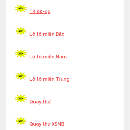
TK 00-99
Lô tô miền Bắc
Lô tô miền Nam
Lô tô miền Trung
Quay thử
Quay thử XSMB