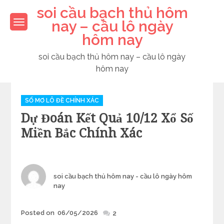
Skip
soi cầu bạch thủ hôm
to
nay – cầu lô ngày
content
hôm nay
soi cầu bạch thủ hôm nay – cầu lô ngày
hôm nay
Categories
SỔ MƠ LÔ ĐỀ CHÍNH XÁC
Dự Đoán Kết Quả 10/12 Xổ Số
Miền Bắc Chính Xác
Author
soi cầu bạch thủ hôm nay - cầu lô ngày hôm
nay
Posted
Posted on
06/05/2026
2
on