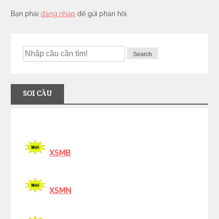
Bạn phải
đăng nhập
để gửi phản hồi.
Search
SOI CẦU
XSMB
XSMN