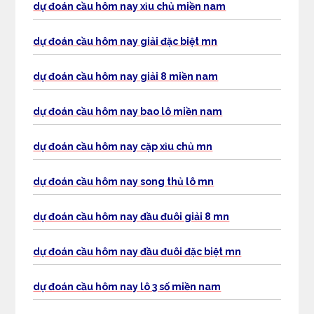
dự đoán cầu hôm nay xỉu chủ miền nam
dự đoán cầu hôm nay giải đặc biệt mn
dự đoán cầu hôm nay giải 8 miền nam
dự đoán cầu hôm nay bao lô miền nam
dự đoán cầu hôm nay cặp xỉu chủ mn
dự đoán cầu hôm nay song thủ lô mn
dự đoán cầu hôm nay đầu đuôi giải 8 mn
dự đoán cầu hôm nay đầu đuôi đặc biệt mn
dự đoán cầu hôm nay lô 3 số miền nam