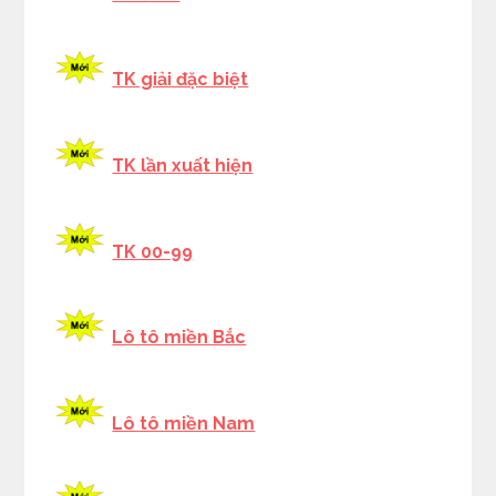
TK giải đặc biệt
TK lần xuất hiện
TK 00-99
Lô tô miền Bắc
Lô tô miền Nam