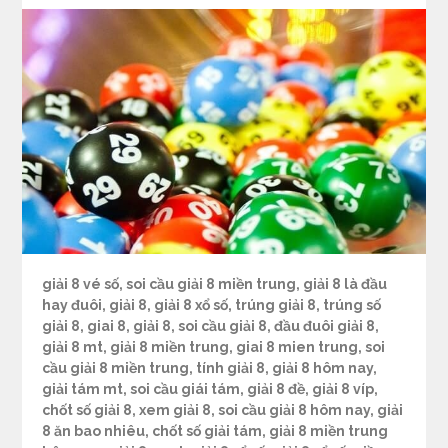
giải 8 vé số, soi cầu giải 8 miền trung, giải 8 là đầu
hay đuôi, giải 8, giải 8 xổ số, trúng giải 8, trúng số
giải 8, giai 8, giải 8, soi cầu giải 8, đầu đuôi giải 8,
giải 8 mt, giải 8 miền trung, giai 8 mien trung, soi
cầu giải 8 miền trung, tính giải 8, giải 8 hôm nay,
giải tám mt, soi cầu giái tám, giải 8 đề, giải 8 víp,
chốt số giải 8, xem giải 8, soi cầu giải 8 hôm nay, giải
8 ăn bao nhiêu, chốt số giải tám, giải 8 miền trung