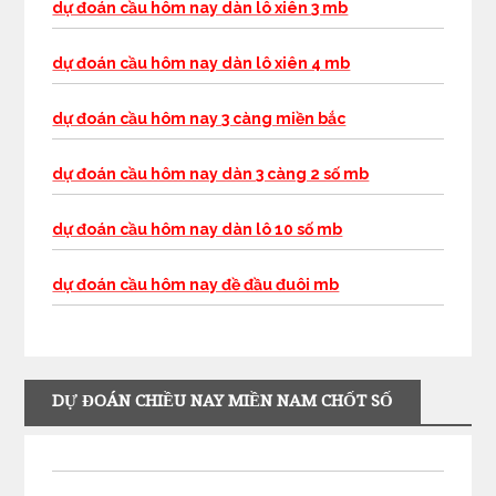
dự đoán cầu hôm nay dàn lô xiên 3 mb
dự đoán cầu hôm nay dàn lô xiên 4 mb
dự đoán cầu hôm nay 3 càng miền bắc
dự đoán cầu hôm nay dàn 3 càng 2 số mb
dự đoán cầu hôm nay dàn lô 10 số mb
dự đoán cầu hôm nay đề đầu đuôi mb
DỰ ĐOÁN CHIỀU NAY MIỀN NAM CHỐT SỐ