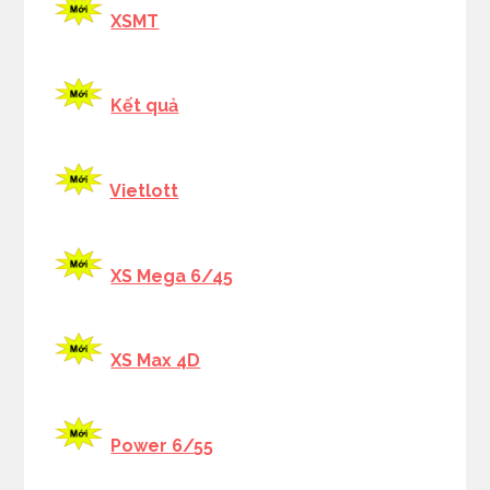
XSMT
Kết quả
Vietlott
XS Mega 6/45
XS Max 4D
Power 6/55