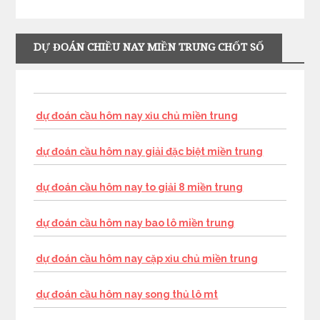
DỰ ĐOÁN CHIỀU NAY MIỀN TRUNG CHỐT SỐ
dự đoán cầu hôm nay xỉu chủ miền trung
dự đoán cầu hôm nay giải đặc biệt miền trung
dự đoán cầu hôm nay to giải 8 miền trung
dự đoán cầu hôm nay bao lô miền trung
dự đoán cầu hôm nay cặp xỉu chủ miền trung
dự đoán cầu hôm nay song thủ lô mt