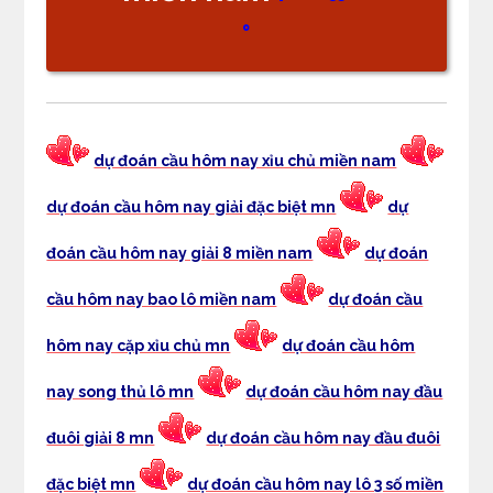
°
dự đoán cầu hôm nay xỉu chủ miền nam
dự đoán cầu hôm nay giải đặc biệt mn
dự
đoán cầu hôm nay giải 8 miền nam
dự đoán
cầu hôm nay bao lô miền nam
dự đoán cầu
hôm nay cặp xỉu chủ mn
dự đoán cầu hôm
nay song thủ lô mn
dự đoán cầu hôm nay đầu
đuôi giải 8 mn
dự đoán cầu hôm nay đầu đuôi
đặc biệt mn
dự đoán cầu hôm nay lô 3 số miền