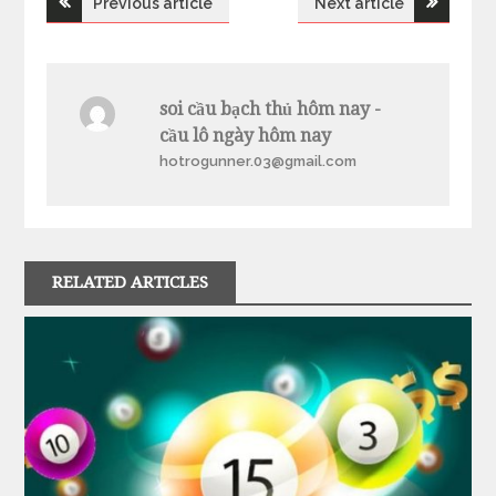
Previous article
Next article
hướng
bài
soi cầu bạch thủ hôm nay -
cầu lô ngày hôm nay
viết
hotrogunner.03@gmail.com
RELATED ARTICLES