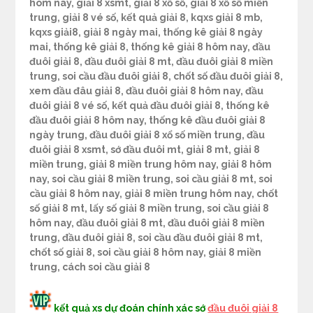
hôm nay, giải 8 xsmt, giải 8 xổ số, giải 8 xổ số miền
trung, giải 8 vé số, kết quả giải 8, kqxs giải 8 mb,
kqxs giải8, giải 8 ngày mai, thống kê giải 8 ngày
mai, thống kê giải 8, thống kê giải 8 hôm nay, đầu
đuôi giải 8, đầu đuôi giải 8 mt, đầu đuôi giải 8 miền
trung, soi cầu đầu đuôi giải 8, chốt số đầu đuôi giải 8,
xem đầu đâu giải 8, đầu đuôi giải 8 hôm nay, đầu
đuôi giải 8 vé số, kết quả đầu đuôi giải 8, thống kê
đầu đuôi giải 8 hôm nay, thống kê đầu đuôi giải 8
ngày trung, đầu đuôi giải 8 xổ số miền trung, đầu
đuôi giải 8 xsmt, sớ đầu đuôi mt, giải 8 mt, giải 8
miền trung, giải 8 miền trung hôm nay, giải 8 hôm
nay, soi cầu giải 8 miền trung, soi cầu giải 8 mt, soi
cầu giải 8 hôm nay, giải 8 miền trung hôm nay, chốt
số giải 8 mt, lấy số giải 8 miền trung, soi cầu giải 8
hôm nay, đầu đuôi giải 8 mt, đầu đuôi giải 8 miền
trung, đầu đuôi giải 8, soi cầu đầu đuôi giải 8 mt,
chốt số giải 8, soi cầu giải 8 hôm nay, giải 8 miền
trung, cách soi cầu giải 8
kết quả xs dự đoán chính xác sớ
đầu đuôi giải 8