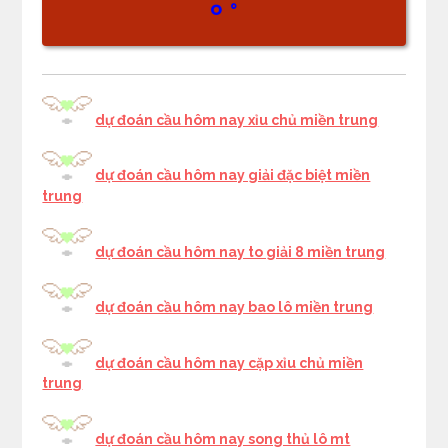
º °
dự đoán cầu hôm nay xỉu chủ miền trung
dự đoán cầu hôm nay giải đặc biệt miền
trung
dự đoán cầu hôm nay to giải 8 miền trung
dự đoán cầu hôm nay bao lô miền trung
dự đoán cầu hôm nay cặp xỉu chủ miền
trung
dự đoán cầu hôm nay song thủ lô mt