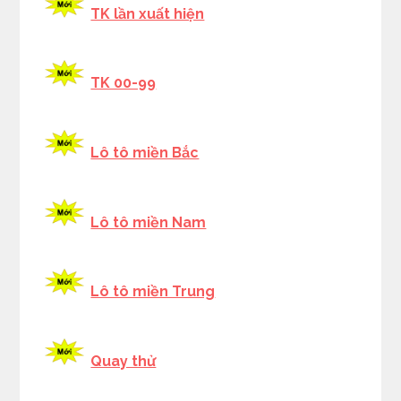
TK lần xuất hiện
TK 00-99
Lô tô miền Bắc
Lô tô miền Nam
Lô tô miền Trung
Quay thử