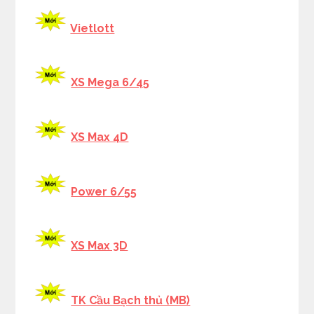
Vietlott
XS Mega 6/45
XS Max 4D
Power 6/55
XS Max 3D
TK Cầu Bạch thủ (MB)