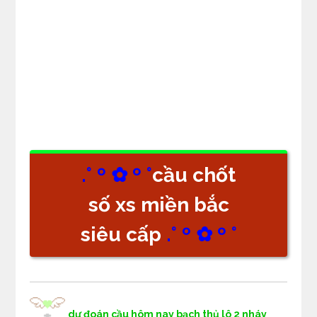
.° º ✿ º °
cầu chốt
số xs miền bắc
siêu cấp
.° º ✿ º °
dự đoán cầu hôm nay bạch thủ lô 2 nháy