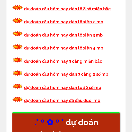
dự đoán cầu hôm nay dàn lô 8 số miền bắc
dự đoán cầu hôm nay dàn lô xiên 2 mb
dự đoán cầu hôm nay dàn lô xiên 3 mb
dự đoán cầu hôm nay dàn lô xiên 4 mb
dự đoán cầu hôm nay 3 càng miền bắc
dự đoán cầu hôm nay dàn 3 càng 2 số mb
dự đoán cầu hôm nay dàn lô 10 số mb
dự đoán cầu hôm nay đề đầu đuôi mb
.° º ✿ º °
dự đoán