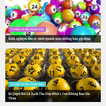
Tư Vấn Lô Đề Chuẩn Xác
Kinh nghiệm dàn đề đánh quanh năm không bao giờ thua
Tư Vấn Lô Đề Chuẩn Xác
Bí Quyết Bắt Lô Bạch Thủ Duy Nhất 1 Con Không Bao Giờ
Thua