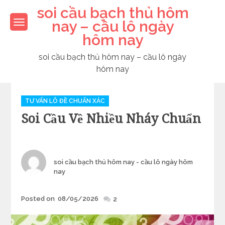
Skip
soi cầu bạch thủ hôm
to
nay – cầu lô ngày
content
hôm nay
soi cầu bạch thủ hôm nay – cầu lô ngày
hôm nay
Categories
TƯ VẤN LÔ ĐỀ CHUẨN XÁC
Soi Cầu Về Nhiều Nháy Chuẩn
Author
soi cầu bạch thủ hôm nay - cầu lô ngày hôm
nay
Posted
Posted on
08/05/2026
2
on