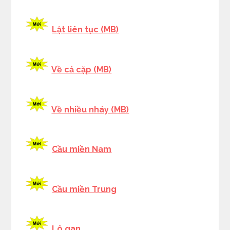
Lật liên tục (MB)
Về cả cặp (MB)
Về nhiều nháy (MB)
Cầu miền Nam
Cầu miền Trung
Lô gan