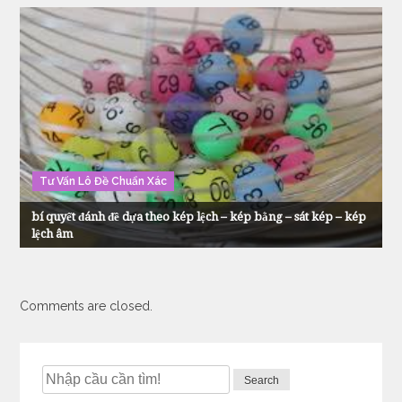
Tư Vấn Lô Đề Chuẩn Xác
bí quyết đánh đề dựa theo kép lệch – kép bằng – sát kép – kép
lệch âm
Comments are closed.
Search